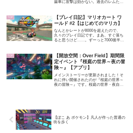
歯車に攻撃は効かない。過去のレムたち
は世界のリセットを止めることはできた
けど、また1000年後に歯車をどうにかし
なければいけなくなった。グルムがホネ
【プレイ日記】マリオカート ワ
TOP
ゴン状態になったのも、その過程でのこ
ールド #2【はじめてのマリカ】
と。
なんとかレートが8000を超えたので、
久々のプレイ日記です。まあ、すぐ落ち
ると思うけど……。ずーっと7000後半で
くすぶってて、本当にようやくって感じ
だったから。しかも1位とれる率もめちゃ
くちゃ低い。適正が7000後半くらいなん
【開放空間：Over Field】期間限
TOP
だろうな。
定イベント『桜庭の世界～夜の冒
険～』【アプリ】
メインストーリーが更新されました！そ
れに伴い開催されたのが『桜庭の世界～
夜の冒険～』です。桜庭の世界・夜自体
はメインストーリーのフィールドなので
いつでも行けますが、限定チケットなど
が貰える特別ミッションが12月16日まで
の期限付きとなってい...
【ぽこ あ ポケモン】凡人が作った普通の
街を歩く