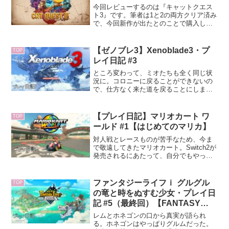
今回レビューするのは『キャットクエス
ト3』です。筆者は1と2の両方クリア済み
で、今回新作が出たとのことで購入しま
した。キャットクエストは可愛くて気軽
に遊べる作品なので、今回もプレイする
のが楽しみです。それでは記事のほうに
【ゼノブレ3】Xenoblade3・プ
TOP
進みます※ネタバレに...
レイ日記 #3
ところ変わって、ミオたちも全く同じ状
況に。コロニーに戻ることができないの
で、仕方なく来た道を戻ることにしま
す。メビウスと戦ったところまで戻って
きた両チームが合流。重い空気の中、こ
のままではにっちもさっちもいかない
【プレイ日記】マリオカート ワ
TOP
し、協力してシティーを目指そう！ と
ールド #1【はじめてのマリカ】
いう流れに。
対人戦とレースものが苦手なため、今ま
で敬遠してきたマリオカート。Switch2が
発売されるにあたって、自分でもやって
みたい欲が高まりに高まり買ってしまっ
た。圧倒的パッケ派の古い人間なんだけ
ども、さすがに入れ替えが面倒なのでダ
ファンタジーライフｉ グルグル
TOP
ウンロード版を購...
の竜と時をぬすむ少女・プレイ日
記 #5（最終回）【FANTASY
LIFE】
レムとホネゴンの口から真実が語られ
る。ホネゴンはやっぱりグルムだった。