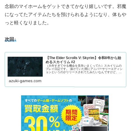
念願のマイホームをゲットできてかなり嬉しいです。邪魔
になってたアイテムたちを預けられるようになり、体もや
っと軽くなりました。
次回↓
【The Elder Scrolls V: Skyrim】令和8年から始
めるスカイリム #2
（大作すぎてやる機会を見失いまくってた）スカイリムの
プレイ日記です。 漬けていた間にアニバーサリーエディシ
ョンというのがリリースされてたみたいなんですけど、一
時間ほど悩んだ結果、とりあえず元のバージョンのままプ
レイすることにしました。必要かもって思ったらアップグ
azuki-games.com
レードします。 作品の知識に関しては、5％くらいなら知
ってることもあるって感じの初見です。試行錯誤しながら
楽しんでいきたいと思います。