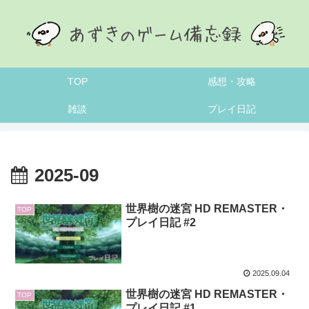
TOP
感想・攻略
雑談
プレイ日記
2025-09
世界樹の迷宮 HD REMASTER・
TOP
プレイ日記 #2
2025.09.04
世界樹の迷宮 HD REMASTER・
TOP
プレイ日記 #1