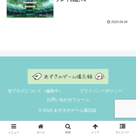
2025.09.04
当ブログについて（編集中）
プライバシーポリシー
お問い合わせフォーム
© 2024 あずきのゲーム備忘録.
メニュー
ホーム
検索
トップ
サイドバー