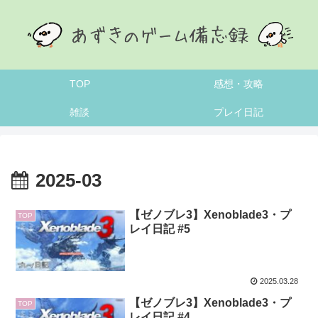
TOP
感想・攻略
雑談
プレイ日記
2025-03
【ゼノブレ3】Xenoblade3・プ
TOP
レイ日記 #5
2025.03.28
【ゼノブレ3】Xenoblade3・プ
TOP
レイ日記 #4