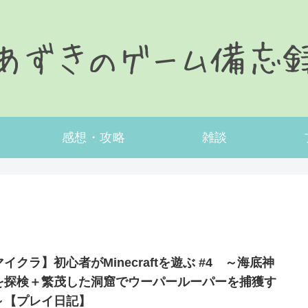
感想・攻略
雑談
イクラ】初心者がMinecraftを遊ぶ #4 ～海底神
を探検＋繁茂した洞窟でウーパールーパーを捕獲す
～【プレイ日記】