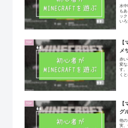
水中
もあ
ック
いろ
いか
よね
【マ
TOP
メ
赤い
変な
す。
くと
【マ
TOP
グ
他の
実、