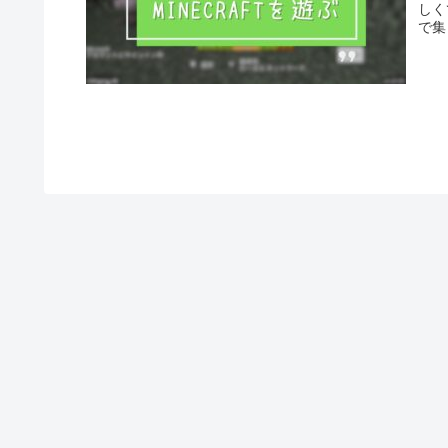
しく
で集