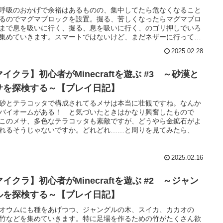
呼吸のおかげで余裕はあるものの、集中してたら危なくなること
るのでマグマブロックを設置。掘る、苦しくなったらマグマブロ
まで息を吸いに行く、掘る、息を吸いに行く、のゴリ押しでいろ
集めていきます。スマートではないけど、まだネザーに行ってな
らポーション作れなくて……。でもなんとかなってるし良いです
2025.02.28
。正解はひとつじゃない。
イクラ】初心者がMinecraftを遊ぶ #3 ～砂漠と
サを探検する～【プレイ日記】
砂とテラコッタで構成されてるメサは本当に壮観ですね。なんか
バイオームがある！ と気づいたときはかなり興奮したもので
このメサ、多色なテラコッタも素敵ですが、どうやら金鉱石がよ
れるそうじゃないですか。どれどれ……と周りを見てみたら、
2025.02.16
イクラ】初心者がMinecraftを遊ぶ #2 ～ジャン
ルを探検する～【プレイ日記】
オウムにも種をあげつつ、ジャングルの木、スイカ、カカオの
竹などを集めていきます。特に足場を作るための竹がたくさん欲