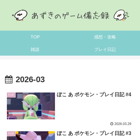
TOP
感想・攻略
雑談
プレイ日記
2026-03
ぽこ あ ポケモン・プレイ日記 #4
TOP
2026.03.29
ぽこ あ ポケモン・プレイ日記 #3
TOP