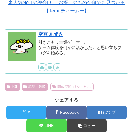
米人気No.1の総合EC！お探しのものが何でも見つかる
【Temuティームー】
空豆 あずき
引きこもり主婦ゲーマー。
ゲーム体験を何かに活かしたいと思い立ちブ
ログを始める。
TOP
感想・攻略
開放空間：Over Field
シェアする
X
Facebook
はてブ
LINE
コピー