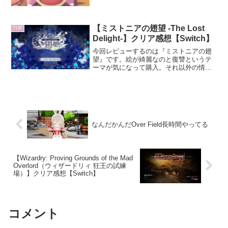
いなんですけど、いろいろ無理なのでソ
ロプレイです。ひとりでゆっくり遊びま
す。※未プレイの方はネタバレにご注意
ください。
【ミストニアの翅望 -The Lost
TOP
Delight-】クリア感想【Switch】
今回レビューするのは『ミストニアの翅
望』です。絵が綺麗なのと復讐というテ
ーマが気になって購入。それ以外の情報
は殆ど入れてないので、どう転ぶか楽し
みです。※ネタバレなし感想なので、未
プレイの方も安心して読める内容となっ
てます。ネタバレあり感想...
なんだかんだOver Field長時間やってる
【Wizardry: Proving Grounds of the Mad
Overlord（ウィザードリィ 狂王の試練
場）】クリア感想【Switch】
コメント