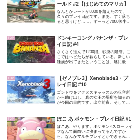
ことにしました。必要かもって思ったら
ールド #2【はじめてのマリカ】
アップグレードします。作品の知識に関
しては、5％くらいなら知ってることもあ
なんとかレートが8000を超えたので、
るって感じの初見です。試行錯誤しなが
久々のプレイ日記です。まあ、すぐ落ち
ら楽しんでいきたいと思います。
ると思うけど……。ずーっと7000後半で
くすぶってて、本当にようやくって感じ
だったから。しかも1位とれる率もめちゃ
くちゃ低い。適正が7000後半くらいなん
ドンキーコング バナンザ・プレ
TOP
だろうな。
イ日記 #4
さくさく進んで1200階。砂漠の階層。こ
こではヘビたちが暮らしている。新しい
種族が出てきたということは、遂に最後
のバナンザを覚える時がきたのか。うー
ん……ゲームが終わってしまう。最初は
歌うのを嫌がってたポリーンだけど、今
【ゼノブレ3】Xenoblade3・プ
TOP
やノリノリ状態。最後のバナンザを習
レイ日記 #10
得。
ゴンドウをアグヌスキャッスルの収容所
から助け出し、真の女王の場所を知るの
が今回の目的です。出立前夜、そして早
朝。ノアたちはそれぞれの決意を胸に秘
めます。これまでもこれからも大変なの
に、強い子たちだよ……。バウンダリー
ぽこ あ ポケモン・プレイ日記 #1
TOP
に乗ってエルティア海を渡ります。
ぽこあ、やります。ポケモン×スローライ
フなんて面白いに決まってるんですか
ら。なんかマルチプレイとかできるみた