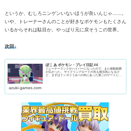
というか、むしろニンゲンいないほうが良いんじゃ……。
いや、トレーナーさんのことが好きなポケモンもたくさん
いるからそれは駄目か。やっぱり元に戻そうこの世界。
次回↓
ぽこ あ ポケモン・プレイ日記 #4
トレーナーランクがハイパーになったので、また移動範囲
が広がった。 サイクリングロードの先も相当気になるけ
ど、まずはドンヨリうみべの街にあった第二のゲートに入
る。どこからでも問題ないんだろうけど、どの順番が一番
自然なのか……（のちにゴツゴツやまの街の第二ゲートも
ここと繋がってることを知る）。
azuki-games.com