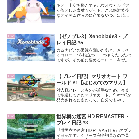
あと、上空を飛んでるホウオウとルギア
が落とした素材もゲット。これ絶対希少
なアイテム作るのに必要なやつ。出現頻
度はまあまあ高いけど、ちまちま集める
しかないのが辛いところだなあと。そろ
そろポケセンを建て直そうかなと人員を
投入してみたけど、終わるまでけっこう
【ゼノブレ3】Xenoblade3・プ
TOP
時間がかかるみたい。なのでその間にゲ
レイ日記 #5
ートの先に行ってみることにした。
カムナビとの因縁を聞いたあと、さっそ
くコロニー4を旅立つ……つもりだったの
ですが、その前に悩めるコロニー4のため
にできることをしようという話に。その
流れでヒーロークエストが始まりまし
た。ヒーロークエストでは特定のサブキ
【プレイ日記】マリオカート ワ
TOP
ャラを7人目の仲間として迎え入れること
ールド #1【はじめてのマリカ】
ができるみたいです。
対人戦とレースものが苦手なため、今ま
で敬遠してきたマリオカート。Switch2が
発売されるにあたって、自分でもやって
みたい欲が高まりに高まり買ってしまっ
た。圧倒的パッケ派の古い人間なんだけ
ども、さすがに入れ替えが面倒なのでダ
世界樹の迷宮 HD REMASTER・
TOP
ウンロード版を購...
プレイ日記 #3
『世界樹の迷宮 HD REMASTER』のプレ
イ日記です。シリーズ完全初見なので見