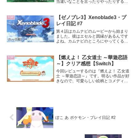
当違いなことを言ったりやったりするか
もしれませんが、そこは大目に見てもら
えると助かります。※ネタバレにご注意
ください。
【ゼノブレ3】Xenoblade3・プ
TOP
レイ日記 #7
第４話はカムナビのムービーから始まり
ました。彼はエセルと因縁があるんです
よね。カムナビのところにやってくるエ
ヌ。特に会話らしい会話はなく、他の執
政官がやってるように何かしらのメビウ
スパワーを発動します。カムナビも操ら
【燃えよ！ 乙女道士 ～華遊恋語
TOP
れてしまうのでしょうか……。
～】クリア感想【Switch】
今回レビューするのは『燃えよ！ 乙女道
士 ～華遊恋語～』です。明るい作品が好
きなので、可愛らしい絵柄とコメディっ
ぽさに惹かれて購入。新作ということも
あってそれ以外の情報は殆ど仕入れてま
せん。※ネタバレなし感想なので、未プ
レイの方も安心して読...
ぽこ あ ポケモン・プレイ日記 #2