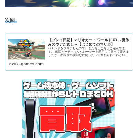
次回↓
【プレイ日記】マリオカート ワールド #3 ～夏休
みのウデだめし～【はじめてのマリカ】
バナンザをクリアしたので、またちょこちょこ遊んでま
す。 前回ピーチ＋マッハレーサーを愛用してるって書きま
したが、私程度の腕前なに使ったって変わんねーわという
ことで好きなカスタムを使うことにしました（ピーチ＋マ
ッハレーサーも普通に好きではあった）。
azuki-games.com