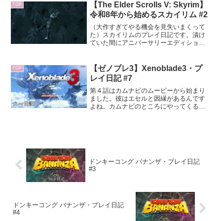
テンション上がりました。綺麗というよ
【The Elder Scrolls V: Skyrim】
TOP
り可愛らしいという感じでと...
令和8年から始めるスカイリム #2
（大作すぎてやる機会を見失いまくって
た）スカイリムのプレイ日記です。漬け
ていた間にアニバーサリーエディション
というのがリリースされてたみたいなん
ですけど、一時間ほど悩んだ結果、とり
あえず元のバージョンのままプレイする
【ゼノブレ3】Xenoblade3・プ
TOP
ことにしました。必要かもって思ったら
レイ日記 #7
アップグレードします。作品の知識に関
しては、5％くらいなら知ってることもあ
第４話はカムナビのムービーから始まり
るって感じの初見です。試行錯誤しなが
ました。彼はエセルと因縁があるんです
ら楽しんでいきたいと思います。
よね。カムナビのところにやってくるエ
ヌ。特に会話らしい会話はなく、他の執
政官がやってるように何かしらのメビウ
スパワーを発動します。カムナビも操ら
れてしまうのでしょうか……。
ドンキーコング バナンザ・プレイ日記
#3
ドンキーコング バナンザ・プレイ日記
#4