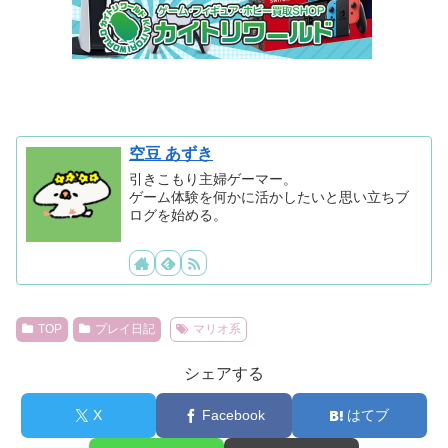
空豆 あずき
引きこもり主婦ゲーマー。
ゲーム体験を何かに活かしたいと思い立ちブ
ログを始める。
TOP
プレイ日記
マリオ系
シェアする
X
Facebook
はてブ