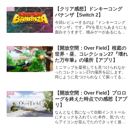
ッグをやったあと、これは過去作から順
にやったほうが良さそうだと思ったから
【クリア感想】ドンキーコング
TOP
です。初代はSwitchになかったので出来
バナンザ【Switch 2】
ませんでした。
今回レビューするのは『ドンキーコング
バナンザ』です。PVを見たらあまりにも
面白そうすぎて、積みゲーがあるにも関
わらず買ってしまいました。シリーズに
関しては、何作か遊んでるから全然知ら
ないわけではないけど、詳しいわけでも
【開放空間：Over Field】桜庭の
TOP
ないという微妙なところです。全部やっ
世界・昼、コレクション27『壊れ
てる人だったらまた感想が変わったんだ
た万年筆』の場所【アプリ】
ろうな～と思うと、その機会を逃したこ
とを少し残念に思いますね。
ミニマップを凝視しても見つけられなか
ったコレクション27の場所を記します。
同じように見つけられなくて困ってる方
の助けになれば幸いです。それで場所で
すが、画像の矢印のところです。ランド
マーク「鳥居」のすぐ近くです。気づい
【開放空間：Over Field】プロロ
TOP
たときには取ってたので...
ーグを終えた時点での感想【アプ
リ】
なんとなく気になって自動インストール
にチェックを入れていた本作。気づいた
らアイコンが並んでたのでさっそく遊ん
でみました。面倒なのでリセマラはな
し。第一印象は『可愛い』。絵が好みで