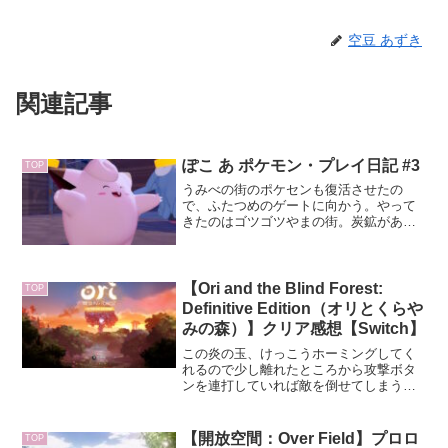
空豆 あずき
関連記事
ぽこ あ ポケモン・プレイ日記 #3
TOP
うみべの街のポケセンも復活させたの
で、ふたつめのゲートに向かう。やって
きたのはゴツゴツやまの街。炭鉱がある
から、銅以外の鉱石もたくさん手に入り
そう！ゴーリキーを仲間にしてかいりき
を覚え、変な位置に移動していたポケセ
ンのパソコンを元の場所に戻す。おかげ
【Ori and the Blind Forest:
TOP
で無事起動したけど、あのパソコンって
Definitive Edition（オリとくらや
そんなに重いんだ……。
みの森）】クリア感想【Switch】
この炎の玉、けっこうホーミングしてく
れるので少し離れたところから攻撃ボタ
ンを連打していれば敵を倒せてしまうん
ですよね。敵のほうもホーミングしてき
たりするので適宜避ける必要はあります
が、接敵しなくていいというのは非常に
【開放空間：Over Field】プロロ
TOP