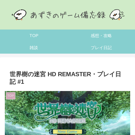
TOP
感想・攻略
雑談
プレイ日記
世界樹の迷宮 HD REMASTER・プレイ日
記 #1
TOP