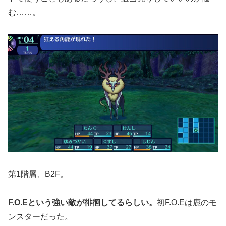
む……。
第1階層、B2F。
F.O.Eという強い敵が徘徊してるらしい。
初F.O.Eは鹿のモ
ンスターだった。