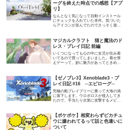
気が楽でした。また、本作ではボス戦が
ーグを終えた時点での感想【アプ
ありません。中ボス戦ぽいのはありまし
リ】
たが、初見でなんとかできる程度のもの
です。
なんとなく気になって自動インストール
にチェックを入れていた本作。気づいた
らアイコンが並んでたのでさっそく遊ん
でみました。面倒なのでリセマラはな
し。第一印象は『可愛い』。絵が好みで
テンション上がりました。綺麗というよ
マジカルクラフト 猫と魔法のド
TOP
り可愛らしいという感じでと...
レス・プレイ日記 前編
いくつになっても心の中に女児が住み着
いてるので買ってしまいました。着せ替
えゲーって、妙に魅力があってときめき
ますよね。ちなみに、早期購入特典付き
です。ヨドバシで予約したからフレーク
シールも貰ったよ。シール可愛い。
【ゼノブレ3】Xenoblade3・プ
TOP
レイ日記 #16 ─エピローグ─
究極の船ブレイブリーに乗って大海の渦
に落下します。ウロボロスが侵入してき
たので、手当たり次第に攻撃するメビウ
ス。まだ解放してないコロニー（ノアた
ちの味方じゃない）にも被害が及びま
す。ゼット的には今の世界がどうなって
【ポケポケ】相変わらずピカチュ
TOP
も良いみたいです。また作り直せば良い
ウに嫌われてるって話と色違いに
だけだから。
ついて