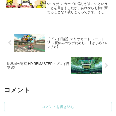
いつだかにカードの偏りがすごいという
ことを書きましたが、あれからも特に変
わることなく被りまくってます。そして
出ないやつはとことん出ない。私のアカ
ウントでは特にピカチュウが出ません。
最強の遺伝子ではピカチュウパックを一
番剥いてたのに結局自力で...
【プレイ日記】マリオカート ワールド
#3 ～夏休みのウデだめし～【はじめての
マリカ】
世界樹の迷宮 HD REMASTER・プレイ日
記 #2
コメント
コメントを書き込む