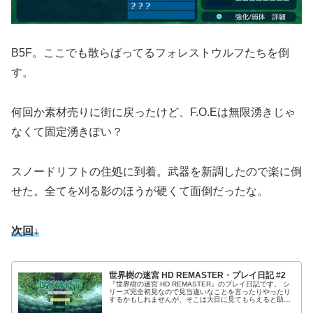
B5F。ここでも散らばってるフォレストウルフたちを倒
す。
何回か素材売りに街に戻ったけど、F.O.Eは無限湧きじゃ
なくて固定湧きぽい？
スノードリフトの住処に到着。武器を新調したので楽に倒
せた。全てを刈る影のほうが硬くて面倒だったな。
次回↓
世界樹の迷宮 HD REMASTER・プレイ日記 #2
『世界樹の迷宮 HD REMASTER』のプレイ日記です。 シ
リーズ完全初見なので見当違いなことを言ったりやったり
するかもしれませんが、そこは大目に見てもらえると助か
ります。 ※ネタバレにご注意ください。