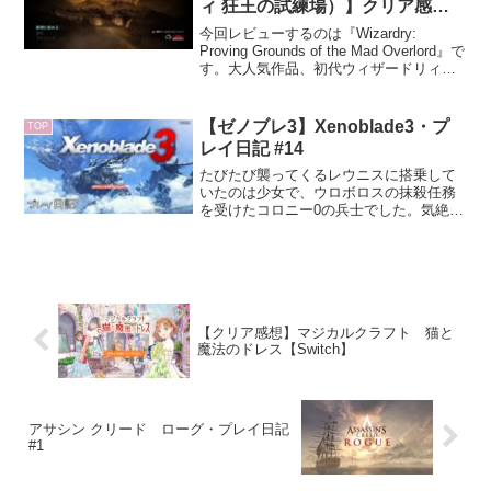
ィ 狂王の試練場）】クリア感想
【Switch】
今回レビューするのは『Wizardry:
Proving Grounds of the Mad Overlord』で
す。大人気作品、初代ウィザードリィの
リメイク版です。筆者はダンジョンRPG
が好きでウィザードリィにも興味を持っ
ていたので、こ...
【ゼノブレ3】Xenoblade3・プ
TOP
レイ日記 #14
たびたび襲ってくるレウニスに搭乗して
いたのは少女で、ウロボロスの抹殺任務
を受けたコロニー0の兵士でした。気絶さ
せてしまった責任感から話を聞き出す役
を名乗り出たセナ。七号という名前の少
女。聞けばいろいろ教えてくれるけど、
機械的な返事しか返ってこず、コミュニ
ケーションをとるのが難しい感じです。
【クリア感想】マジカルクラフト 猫と
魔法のドレス【Switch】
アサシン クリード ローグ・プレイ日記
#1