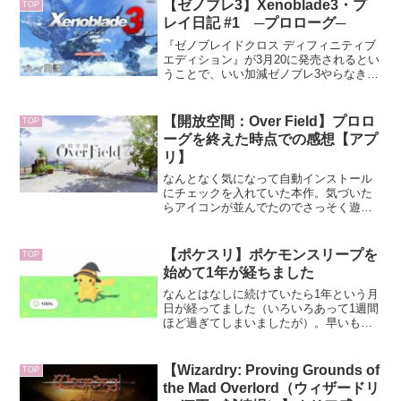
こまで集まりませんでした。竹林に行っ
【ゼノブレ3】Xenoblade3・プ
TOP
たほうがいいのかなあ。
レイ日記 #1 ─プロローグ─
『ゼノブレイドクロス ディフィニティブ
エディション』が3月20に発売されるとい
うことで、いい加減ゼノブレ3やらなきゃ
という気になった筆者。まさか発売から2
年以上も経ってるとは……時の流れ早す
ぎでは？いつもみたいに普通にプレイし
【開放空間：Over Field】プロロ
TOP
て最後に感想記...
ーグを終えた時点での感想【アプ
リ】
なんとなく気になって自動インストール
にチェックを入れていた本作。気づいた
らアイコンが並んでたのでさっそく遊ん
でみました。面倒なのでリセマラはな
し。第一印象は『可愛い』。絵が好みで
テンション上がりました。綺麗というよ
【ポケスリ】ポケモンスリープを
TOP
り可愛らしいという感じでと...
始めて1年が経ちました
なんとはなしに続けていたら1年という月
日が経ってました（いろいろあって1週間
ほど過ぎてしまいましたが）。早いもの
ですね。ハロウィンやらクリスマスやら
のイベントがあったかと思えば、もう1年
かあ……。画像からも分かるように、私
【Wizardry: Proving Grounds of
TOP
はかなりのエンジョ...
the Mad Overlord（ウィザードリ